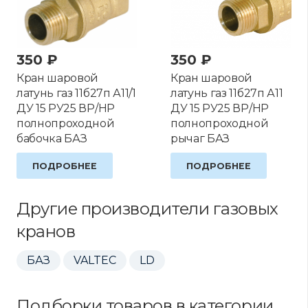
350
₽
350
₽
Кран шаровой
Кран шаровой
латунь газ 11б27п А11/1
латунь газ 11б27п А11
ДУ 15 РУ25 ВР/НР
ДУ 15 РУ25 ВР/НР
полнопроходной
полнопроходной
бабочка БАЗ
рычаг БАЗ
ПОДРОБНЕЕ
ПОДРОБНЕЕ
Другие производители газовых
кранов
БАЗ
VALTEC
LD
Подборки товаров в категории