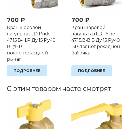
700
₽
700
₽
Кран шаровой
Кран шаровой
латунь газ LD Pride
латунь газ LD Pride
47.15.В-Н.Р Ду 15 Ру40
47.15.В-В.Б Ду 15 Ру40
ВР/НР
ВР полнопроходной
полнопроходной
бабочка
рычаг
ПОДРОБНЕЕ
ПОДРОБНЕЕ
С этим товаром часто смотрят