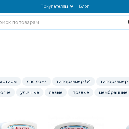
Покупателям
Блог
вартиры
для дома
типоразмер G4
типоразмер
огие
уличные
левые
правые
мембранные