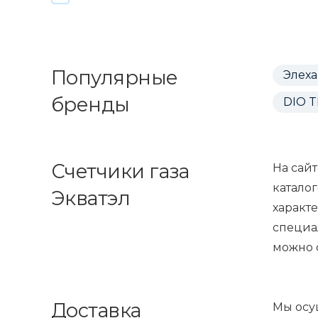
Популярные
Элеха
бренды
DIO 
Счетчики газа
На сай
катало
Экватэл
характ
специал
можно 
Доставка
Мы осу