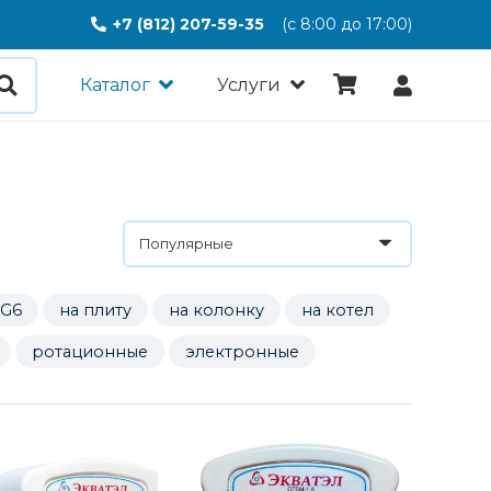
+7 (812) 207-59-35
(с 8:00 до 17:00)
Каталог
Услуги
 G6
на плиту
на колонку
на котел
ротационные
электронные