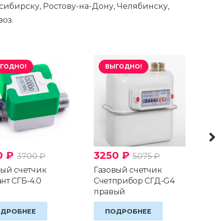
сибирску, Ростову-на-Дону, Челябинску,
оз.
ГОДНО!
ВЫГОДНО!
0
₽
3250
₽
2
3700
₽
5075
₽
вый счетчик
Газовый счетчик
Га
нт СГБ-4.0
Счетприбор СГД-G4
Эл
правый
О
ДРОБНЕЕ
ПОДРОБНЕЕ