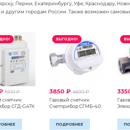
рску, Перми, Екатеринбургу, Уфе, Краснодару, Ново
 и другим городам России. Также возможен самовыв
ДНО!
ВЫГОДНО!
ВЫ
₽
3850
₽
335
5510
₽
4600
₽
й счетчик
Газовый счетчик
Газо
ибор СГД-G4ТК
Счетприбор СГМБ-4.0
Элеха
РОБНЕЕ
ПОДРОБНЕЕ
ПО