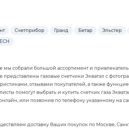
нт
Счетприбор
Гранд
Бетар
Эльстер
TECH
те мы собрали большой ассортимент и привлекательн
ге представлены газовые счетчики Экватэл с фотог
еристиками, отзывами покупателей, а также функци
исты помогут выбрать и купить счетчик газа Экватэ
онлайн, или позвонив по телефону указанному на са
ществляем доставку Ваших покупок по Москве, Санк