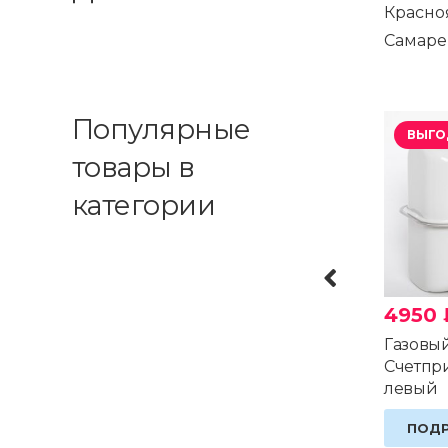
Красноя
Самаре
Популярные
ВЫГО
товары в
категории
4950
Газовы
Счетпр
левый
ПОД