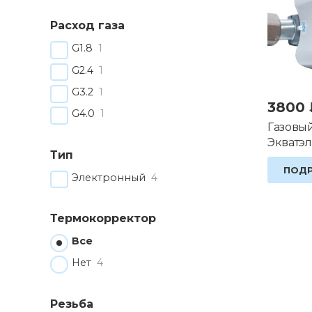
Расход газа
G1.8
1
G2.4
1
G3.2
1
3800
G4.0
1
Газовы
Экватэл
Тип
ПОД
Электронный
4
Термокорректор
Все
Нет
4
Резьба