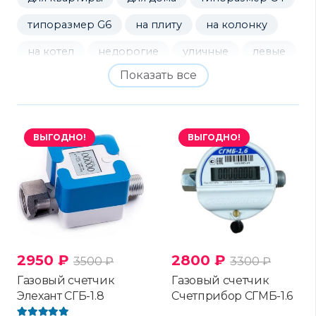
типоразмер G6
на плиту
на колонку
на котел
недорогие
уличные
левые
Показать все
правые
мембранные
ротационные
электронные
ВЫГОДНО!
ВЫГОДНО!
2950
₽
2800
₽
3500
₽
3300
₽
Газовый счетчик
Газовый счетчик
Элехант СГБ-1.8
Счетприбор СГМБ-1.6