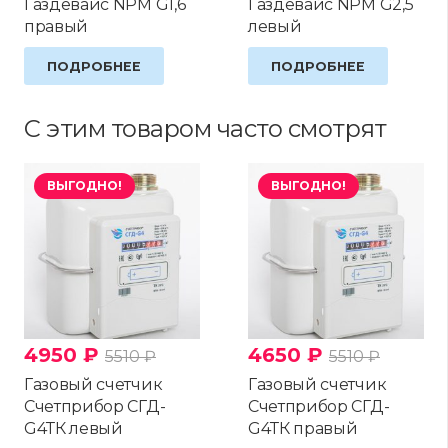
Газдевайс NPM G1,6
Газдевайс NPM G2,5
правый
левый
ПОДРОБНЕЕ
ПОДРОБНЕЕ
С этим товаром часто смотрят
ВЫГОДНО!
ВЫГОДНО!
4950
₽
4650
₽
5510
₽
5510
₽
Газовый счетчик
Газовый счетчик
Счетприбор СГД-
Счетприбор СГД-
G4ТК левый
G4ТК правый