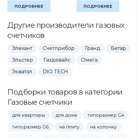
ПОДРОБНЕЕ
ПОДРОБНЕЕ
Другие производители газовых
счетчиков
Элехант
Счетприбор
Гранд
Бетар
Эльстер
Газдевайс
Омега
Экватэл
DIO TECH
Подборки товаров в категории
Газовые счетчики
для квартиры
для дома
типоразмер G4
типоразмер G6
на плиту
на колонку