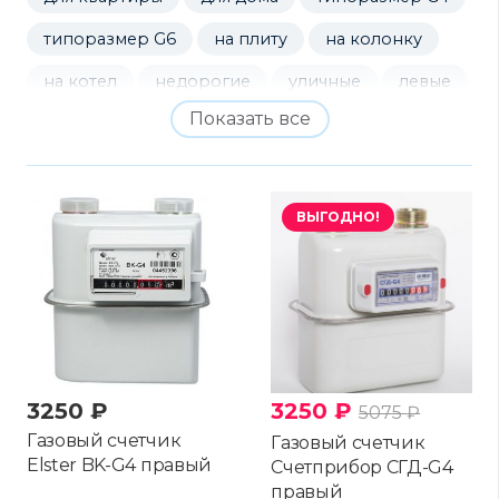
типоразмер G6
на плиту
на колонку
на котел
недорогие
уличные
левые
Показать все
правые
мембранные
ротационные
электронные
ВЫГОДНО!
3250
₽
3250
₽
5075
₽
Газовый счетчик
Газовый счетчик
Elster BK-G4 правый
Счетприбор СГД-G4
правый