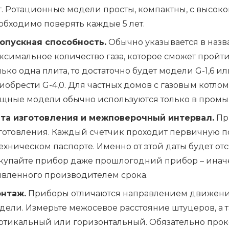
т. Ротационные модели просты, компактны, с высоко
обходимо поверять каждые 5 лет.
опускная способность.
Обычно указывается в назв
ксимальное количество газа, которое сможет пройти 
лько одна плита, то достаточно будет модели G-1,6 или
иобрести G-4,0. Для частных домов с газовым котлом
щные модели обычно используются только в промы
та изготовления и межповерочный интервал.
При
готовления. Каждый счетчик проходит первичную пов
техническом паспорте. Именно от этой даты будет о
купайте прибор даже прошлогодний прибор – иначе
явленного производителем срока.
нтаж.
Приборы отличаются направлением движения 
дели. Измерьте межосевое расстояние штуцеров, а 
ртикальный или горизонтальный. Обязательно прок