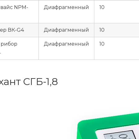
евайс NPM-
Диафрагменный
10
тер ВК-G4
Диафрагменный
10
прибор
Диафрагменный
10
4
хант СГБ-1,8