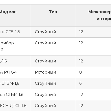
Модель
Тип
Межпове
интер
нт СГБ-1,8
Струйный
12
прибор
Струйный
12
.6
-1.6
Струйный
12
А РЛ G4
Роторный
8
 СГБМ-1,6
Струйный
6
ел СГБМ 1.8
Струйный
12
ECH ДТСГ-1.6
Струйный
12