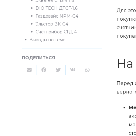
Эквател СГБМ 1.8
DIO TECH ДТСГ-1.6
Для эт
Газдевайс NPM-G4
покупк
Эльстер ВК-G4
счетчи
Счётприбор СГД-4
покупа
Выводы по теме
ПОДЕЛИТЬСЯ
На
Перед 
верног
Ме
эк
ма
ст