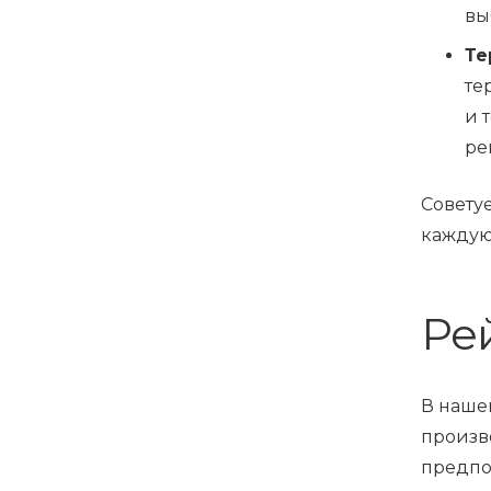
вы
Те
те
и 
ре
Совету
каждую
Ре
В наше
произв
предпо