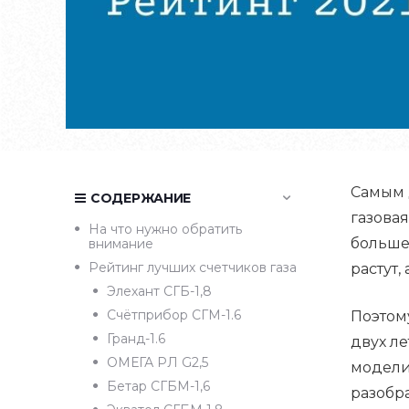
Самым 
СОДЕРЖАНИЕ
газовая
На что нужно обратить
больше 
внимание
Рейтинг лучших счетчиков газа
растут,
Элехант СГБ-1,8
Счётприбор СГМ-1.6
Поэтом
Гранд-1.6
двух ле
ОМЕГА РЛ G2,5
модели
Бетар СГБМ-1,6
разобр