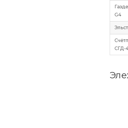
Газд
G4
Эльс
Счёт
СГД-
Эле