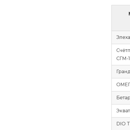
Элеха
Счёт
СГМ-1
Гранд
ОМЕГ
Бетар
Экват
DIO T