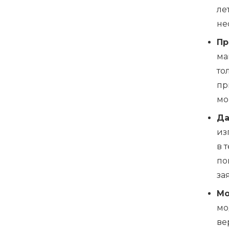
ле
не
Пр
ма
то
пр
мо
Да
из
в 
по
за
Мо
мо
ве