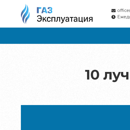
offic
Ежедн
10 лу