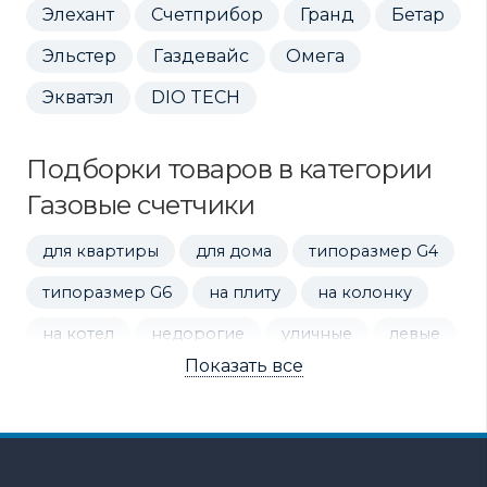
Элехант
Счетприбор
Гранд
Бетар
Эльстер
Газдевайс
Омега
Экватэл
DIO TECH
Подборки товаров в категории
Газовые счетчики
для квартиры
для дома
типоразмер G4
типоразмер G6
на плиту
на колонку
на котел
недорогие
уличные
левые
Показать все
правые
мембранные
ротационные
электронные