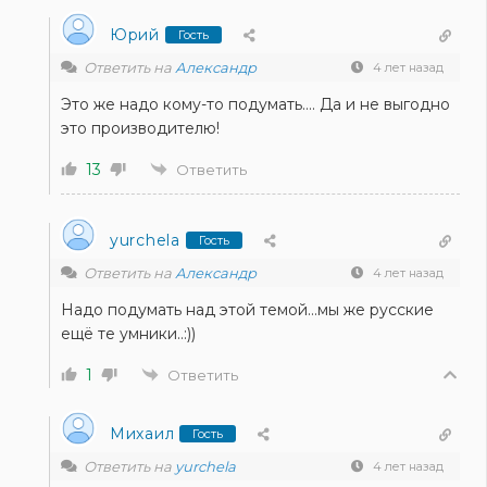
Юрий
Гость
Ответить на
Александр
4 лет назад
Это же надо кому-то подумать…. Да и не выгодно
это производителю!
13
Ответить
yurchela
Гость
Ответить на
Александр
4 лет назад
Надо подумать над этой темой…мы же русские
ещё те умники..:))
1
Ответить
Михаил
Гость
Ответить на
yurchela
4 лет назад